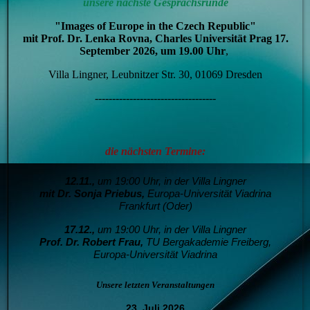
unsere nächste Gesprächsrunde
"Images of Europe in the Czech Republic"
mit Prof. Dr. Lenka Rovna, Charles Universität Prag 17.
September 2026, um 19.00
Uhr
,
Villa Lingner, Leubnitzer Str. 30, 01069 Dresden
-----------------------------------
die nächsten Termine:
12.11.,
um 19:00 Uhr, in der Villa Lingner
mit Dr. Sonja Priebus,
Europa-Universität Viadrina
Frankfurt (Oder)
17.12.,
um 19:00 Uhr, in der Villa Lingner
Prof. Dr. Robert Frau,
T
U Bergakademie Freiberg,
Europa-Universität Viadrina
Unsere letzten Veranstaltungen
23. Juli 2026