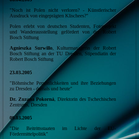
"Noch ist Polen nicht verloren? - Künstlerischer
Ausdruck von eingeprägten Klischees?"
Polen erlebt von deutschen Studenten, Fotoprojekt
und Wanderausstellung gefördert von der Robert
Bosch Stiftung
Agnieszka Surwillo
, Kulturmanagerin der Robert
Bosch Stiftung an der TU Dresden, Stipendiatin der
Robert Bosch Stiftung
23.03.2005
"Böhmische Persönlichkeiten und ihre Beziehungen
zu Dresden - damals und heute"
Dr. Zuzana Pokorná
, Direktorin des Tschechischen
Zentrums, Dresden
09.03.2005
"Die Beitrittsstaaten im Lichte der EU-
Fördermittelpolitik"