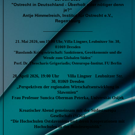
"Ostrecht in Deutschland - Überholt oder nötiger denn
je?"
Antje Himmelreich, Institut für Ostrecht e.V.,
Regensburg
-----------------------------------------
21. Mai 2026, um 19.00 Uhr, Villa Lingner, Leubnitzer Str. 30,
01069 Dresden
"Russlands Kriegswirtschaft: Sanktionen, Geoökonomie und die
Wende zum Globalen Süden"
Porf. Dr. Theocharis Grigoriadis; Osteuropa-Institut. FU Berlin
28. April 2026, 19:00 Uhr Villa Lingner Leubnitzer Str.
30, 01069 Dresden
„Perspektiven der regionalen Wirtschaftsentwicklung in
Slawonien“
Frau Professor Suncica Oberman Peterka, Universität Osijek
Kroatischer Abend gemeinsam mit der Südosteuropa
Gesellschaft (SOG)
“Die Hochschulen Ostslavoniens und deren Kooperationen mit
Hochschulen in der Bundesrepublik”