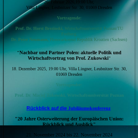
26. Februar 2026,19:00 Uhr,
Villa Lingner, Leubnitzer Str. 30, 01069 Dresden
Vortragende:
Prof. Dr. Horst Brezinski,
Wirtschaftsuniversität Poznan/TU
Freiberg;
Dr. Peter Neumann,
Honorarkonsul Republik Kroatien (Sachsen)
Nachbar und Partner Polen: aktuelle Politik und
"
Wirtschaftvortrag von Prof. Zukowski
"
18. Dezember 2025, 19:00 Uhr, Villa Lingner, Leubnitzer Str. 30,
01069 Dresden
Vortragender:
Prof. Dr.
Maciej Zukowski, Wirtschaftsuniversität Poznan
Rückblick auf die
Jubiläumskonferenz
"20 Jahre Osterweiterung der Europäischen Union:
Rückblick und Ausblick"
21. November 2024 bis 22. November 2024