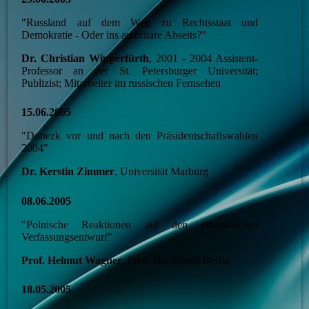
"Russland auf dem Weg zu Rechtsstaat und
Demokratie - Oder ins autoritäre Abseits?"
Dr. Christian Wipperfürth
, 2001 - 2004 Assistent-
Professor an der St. Petersburger Universität;
Publizist; Mitarbeiter im russischen Fernsehen
15.06.2005
"Donezk vor und nach den Präsidentschaftswahlen
2004"
Dr. Kerstin Zimmer
, Universität Marburg
08.06.2005
"Polnische Reaktionen auf den europäischen
Verfassungsentwurf"
Prof. Helmut Wagner
, Freie Universität Berlin
18.05.2005