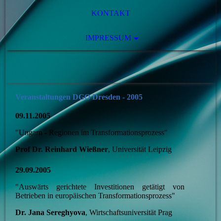
KONTAKT
IMPRESSUM
Veranstaltungen DGO Dresden - 2005
09.11.2005
"Ungarn - Regionen im Transformationsprozess"
Prof Dr. Reinhard Wießner
, Universität Leipzig
29.09.2005
"Auswärts gerichtete Investitionen getätigt von
Betrieben in europäischen Transformationsprozess"
Dr. Jana Sereghyova
, Wirtschaftsuniversität Prag