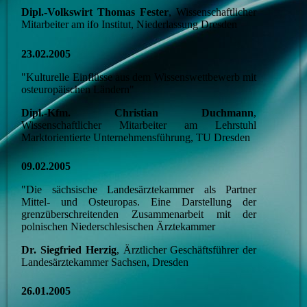
Dipl.-Volkswirt Thomas Fester
, Wissenschaftlicher
Mitarbeiter am ifo Institut, Niederlassung Dresden
23.02.2005
"Kulturelle Einflüsse aus dem Wissenswettbewerb mit
osteuropäischen Ländern"
Dipl.-Kfm. Christian Duchmann
,
Wissenschaftlicher Mitarbeiter am Lehrstuhl
Marktorientierte Unternehmensführung, TU Dresden
09.02.2005
"Die sächsische Landesärztekammer als Partner
Mittel- und Osteuropas. Eine Darstellung der
grenzüberschreitenden Zusammenarbeit mit der
polnischen Niederschlesischen Ärztekammer
Dr. Siegfried Herzig
, Ärztlicher Geschäftsführer der
Landesärztekammer Sachsen, Dresden
26.01.2005