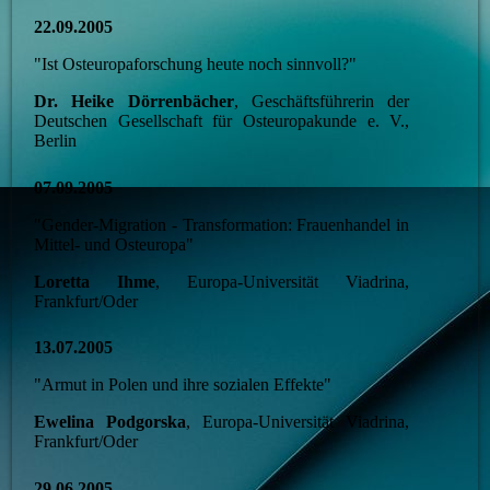
22.09.2005
"Ist Osteuropaforschung heute noch sinnvoll?"
Dr. Heike Dörrenbächer
, Geschäftsführerin der
Deutschen Gesellschaft für Osteuropakunde e. V.,
Berlin
07.09.2005
"Gender-Migration - Transformation: Frauenhandel in
Mittel- und Osteuropa"
Loretta Ihme
, Europa-Universität Viadrina,
Frankfurt/Oder
13.07.2005
"Armut in Polen und ihre sozialen Effekte"
Ewelina Podgorska
, Europa-Universität Viadrina,
Frankfurt/Oder
29.06.2005