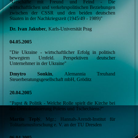
"Geschäfte mit Freund und Feind - Die
wirtschaftlichen und verkehrspolitischen Beziehungen
zwischen der CSSR und den beiden deutschen
Staaten in der Nachkriegszeit (1945/49 - 1989)"
Dr. Ivan Jakubec
, Karls-Universität Prag
04.05.2005
"Die Ukraine - wirtschaftlicher Erfolg in politisch
bewegtem Umfeld. Perspektiven deutscher
Unternehmer in der Ukraine"
Dmytro Sonkin
, Alemannia Treuhand
Steuerberatungsgesellschaft mbH, Gröditz
20.04.2005
"Papst & Politik - Welche Rolle spielt die Kirche bei
der Demokratisierung Polens und Tschechiens?"
Martin Teplý
, Mgr.; Hannah-Arendt-Institut für
Tolitarismusforschung e. V. an der TU Dresden
06.04.2005