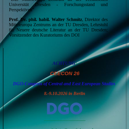
Universität Dresden - Forschungsstand und
Perspektiven"
Prof. Dr. phil. habil. Walter Schmitz
, Direktor des
Mitteleuropa Zentrums an der TU Dresden, Lehrstuhl
für Neuere deutsche Literatur an der TU Dresden;
Vorsitzender des Kuratoriums des DOI
ACHTUNG
:
CEECON 26
DGO-Congress of Central and East European Studies
8.-9.10.2026 in Berlin
-----------------------------