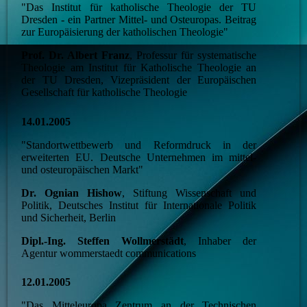
"Das Institut für katholische Theologie der TU
Dresden - ein Partner Mittel- und Osteuropas. Beitrag
zur Europäisierung der katholischen Theologie"
Prof. Dr. Albert Franz
, Professur für systematische
Theologie am Institut für Katholische Theologie an
der TU Dresden, Vizepräsident der Europäischen
Gesellschaft für katholische Theologie
14.01.2005
"Standortwettbewerb und Reformdruck in der
erweiterten EU. Deutsche Unternehmen im mittel-
und osteuropäischen Markt"
Dr. Ognian Hishow
, Stiftung Wissenschaft und
Politik, Deutsches Institut für Internationale Politik
und Sicherheit, Berlin
Dipl.-Ing. Steffen Wollmerstädt
, Inhaber der
Agentur wommerstaedt communications
12.01.2005
"Das Mitteleuropa Zentrum an der Technischen