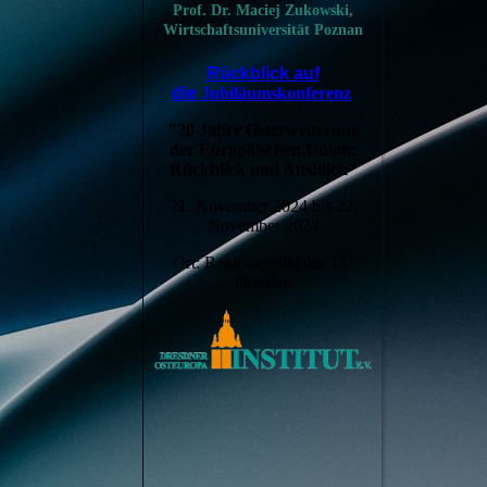
Prof. Dr.
Maciej Zukowski,
Wirtschaftsuniversität Poznan
Rückblick auf
die
Jubiläumskonferenz
"20 Jahre Osterweiterung
der Europäischen Union:
Rückblick und Ausblick"
21. November 2024 bis 22.
November 2024
Ort: Rektoratsvilla der TU
Dresden