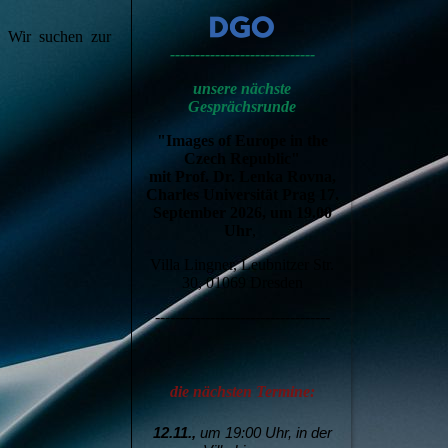
? Wir suchen zur
-----------------------------
unsere nächste
Gesprächsrunde
"Images of Europe in the
Czech Republic"
mit Prof. Dr. Lenka Rovna,
Charles Universität Prag 17.
September 2026, um 19.00
Uhr
,
Villa Lingner, Leubnitzer Str.
30, 01069 Dresden
-----------------------------------
die nächsten Termine:
12.11.,
um 19:00 Uhr, in der