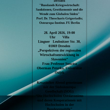
Dresden
"Russlands Kriegswirtschaft:
Sanktionen, Geoökonomie und die
Wende zum Globalen Süden"
Porf. Dr. Theocharis Grigoriadis;
Osteuropa-Institut. FU Berlin
28. April 2026, 19:00
Uhr Villa
Lingner Leubnitzer Str. 30,
01069 Dresden
„Perspektiven der regionalen
Wirtschaftsentwicklung in
Slawonien“
Frau Professor Suncica
Oberman Peterka, Universität
Osijek
Kroatischer Abend gemeinsam
mit der Südosteuropa
Gesellschaft (SOG)
“Die Hochschulen Ostslavoniens
und deren Kooperationen mit
Hochschulen in der
Bundesrepublik”