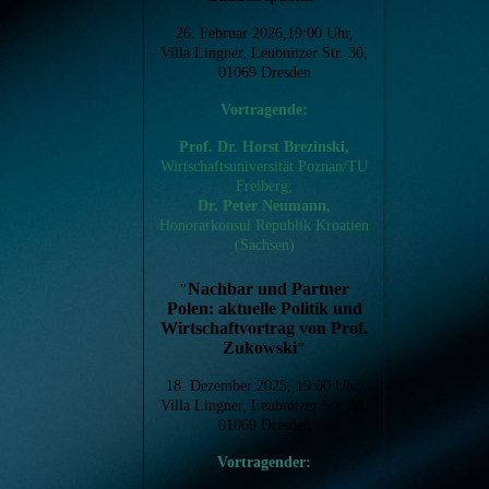
26. Februar 2026,19:00 Uhr,
Villa Lingner, Leubnitzer Str. 30,
01069 Dresden
Vortragende:
Prof. Dr. Horst Brezinski,
Wirtschaftsuniversität Poznan/TU
Freiberg;
Dr. Peter Neumann,
Honorarkonsul Republik Kroatien
(Sachsen)
Nachbar und Partner
"
Polen: aktuelle Politik und
Wirtschaftvortrag von Prof.
Zukowski
"
18. Dezember 2025, 19:00 Uhr,
Villa Lingner, Leubnitzer Str. 30,
01069 Dresden
Vortragender: