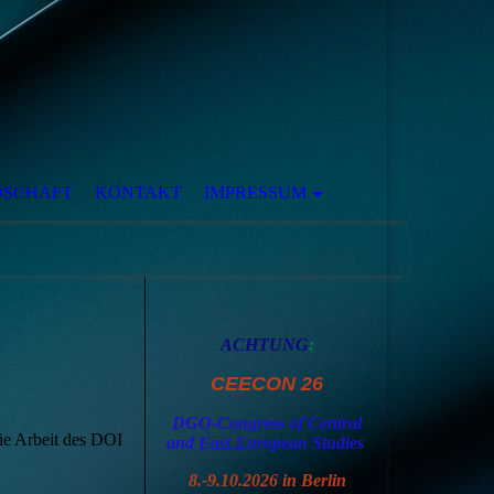
DSCHAFT
KONTAKT
IMPRESSUM
ACHTUNG
:
CEECON 26
DGO-Congress of Central
Die Arbeit des DOI
and East European Studies
8.-9.10.2026 in Berlin