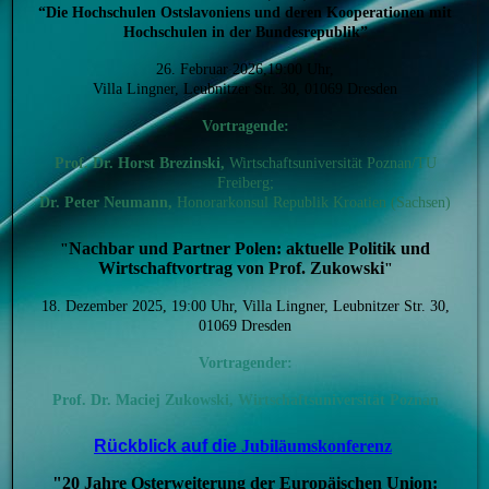
“Die Hochschulen Ostslavoniens und deren Kooperationen mit
Hochschulen in der Bundesrepublik”
26. Februar 2026,19:00 Uhr,
Villa Lingner, Leubnitzer Str. 30, 01069 Dresden
Vortragende:
Prof. Dr. Horst Brezinski,
Wirtschaftsuniversität Poznan/TU
Freiberg;
Dr. Peter Neumann,
Honorarkonsul Republik Kroatien (Sachsen)
Nachbar und Partner Polen: aktuelle Politik und
"
Wirtschaftvortrag von Prof. Zukowski
"
18. Dezember 2025, 19:00 Uhr, Villa Lingner, Leubnitzer Str. 30,
01069 Dresden
Vortragender:
Prof. Dr.
Maciej Zukowski, Wirtschaftsuniversität Poznan
Rückblick auf die
Jubiläumskonferenz
"20 Jahre Osterweiterung der Europäischen Union: