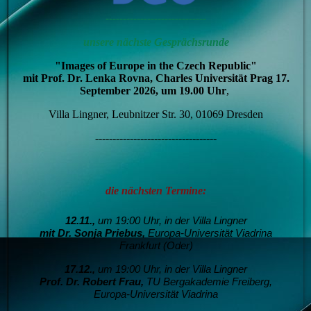
-----------------------------
unsere nächste Gesprächsrunde
"Images of Europe in the Czech Republic"
mit Prof. Dr. Lenka Rovna, Charles Universität Prag 17.
September 2026, um 19.00
Uhr
,
Villa Lingner, Leubnitzer Str. 30, 01069 Dresden
-----------------------------------
die nächsten Termine:
12.11.,
um 19:00 Uhr, in der Villa Lingner
mit Dr. Sonja Priebus,
Europa-Universität Viadrina
Frankfurt (Oder)
17.12.,
um 19:00 Uhr, in der Villa Lingner
Prof. Dr. Robert Frau,
T
U Bergakademie Freiberg,
Europa-Universität Viadrina