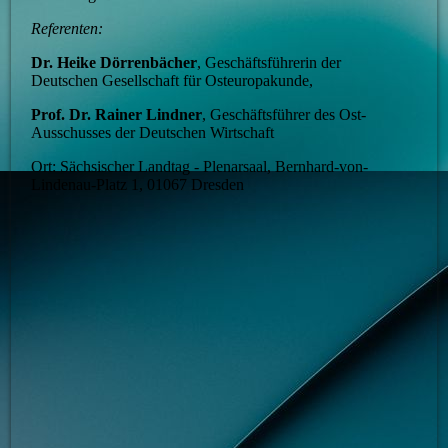
Referenten:
Dr. Heike Dörrenbächer
, Geschäftsführerin der
Deutschen Gesellschaft für Osteuropakunde,
Prof. Dr. Rainer Lindner
, Geschäftsführer des Ost-
Ausschusses der Deutschen Wirtschaft
Ort: Sächsischer Landtag - Plenarsaal, Bernhard-von-
Lindenau-Platz 1, 01067 Dresden