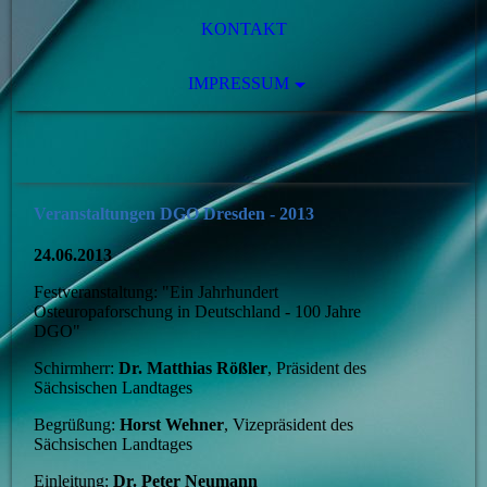
KONTAKT
IMPRESSUM
Veranstaltungen DGO Dresden - 2013
24.06.2013
Festveranstaltung: "Ein Jahrhundert
Osteuropaforschung in Deutschland - 100 Jahre
DGO"
Schirmherr:
Dr. Matthias Rößler
, Präsident des
Sächsischen Landtages
Begrüßung:
Horst Wehner
, Vizepräsident des
Sächsischen Landtages
Einleitung:
Dr. Peter Neumann