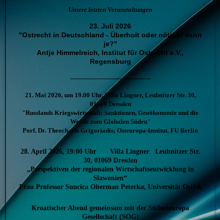
Unsere letzten Veranstaltungen
23. Juli 2026
"Ostrecht in Deutschland - Überholt oder nötiger denn
je?"
Antje Himmelreich, Institut für Ostrecht e.V.,
Regensburg
-----------------------------------------
21. Mai 2026, um 19.00 Uhr, Villa Lingner, Leubnitzer Str. 30,
01069 Dresden
"Russlands Kriegswirtschaft: Sanktionen, Geoökonomie und die
Wende zum Globalen Süden"
Porf. Dr. Theocharis Grigoriadis; Osteuropa-Institut. FU Berlin
28. April 2026, 19:00 Uhr Villa Lingner Leubnitzer Str.
30, 01069 Dresden
„Perspektiven der regionalen Wirtschaftsentwicklung in
Slawonien“
Frau Professor Suncica Oberman Peterka, Universität Osijek
Kroatischer Abend gemeinsam mit der Südosteuropa
Gesellschaft (SOG)