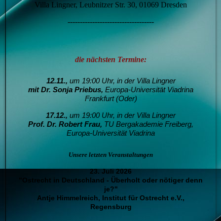
Villa Lingner, Leubnitzer Str. 30, 01069 Dresden
-----------------------------------
die nächsten Termine:
12.11.,
um 19:00 Uhr, in der Villa Lingner
mit Dr. Sonja Priebus,
Europa-Universität Viadrina
Frankfurt (Oder)
17.12.,
um 19:00 Uhr, in der Villa Lingner
Prof. Dr. Robert Frau,
T
U Bergakademie Freiberg,
Europa-Universität Viadrina
Unsere letzten Veranstaltungen
23. Juli 2026
"Ostrecht in Deutschland - Überholt oder nötiger denn
je?"
Antje Himmelreich, Institut für Ostrecht e.V.,
Regensburg