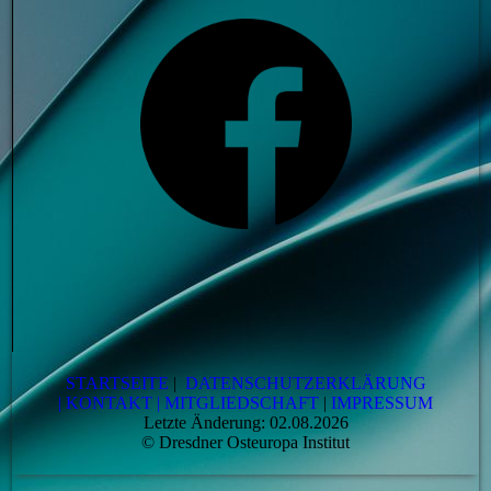
STARTSEITE
|
DATENSCHUTZERKLÄRUNG
|
KONTAKT
|
MITGLIEDSCHAFT
|
IMPRESSUM
Letzte Änderung: 02.08.2026
© Dresdner Osteuropa Institut