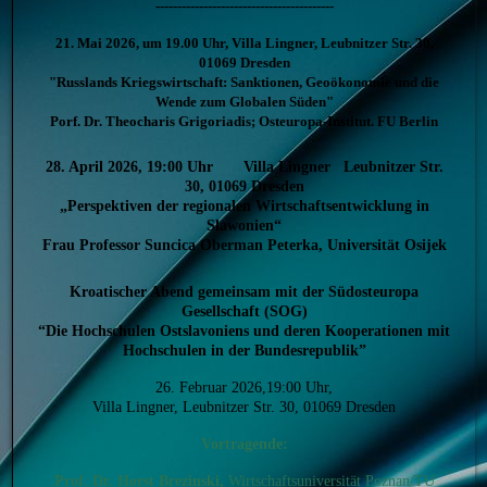
-----------------------------------------
21. Mai 2026, um 19.00 Uhr, Villa Lingner, Leubnitzer Str. 30,
01069 Dresden
"Russlands Kriegswirtschaft: Sanktionen, Geoökonomie und die
Wende zum Globalen Süden"
Porf. Dr. Theocharis Grigoriadis; Osteuropa-Institut. FU Berlin
28. April 2026, 19:00 Uhr Villa Lingner Leubnitzer Str.
30, 01069 Dresden
„Perspektiven der regionalen Wirtschaftsentwicklung in
Slawonien“
Frau Professor Suncica Oberman Peterka, Universität Osijek
Kroatischer Abend gemeinsam mit der Südosteuropa
Gesellschaft (SOG)
“Die Hochschulen Ostslavoniens und deren Kooperationen mit
Hochschulen in der Bundesrepublik”
26. Februar 2026,19:00 Uhr,
Villa Lingner, Leubnitzer Str. 30, 01069 Dresden
Vortragende:
Prof. Dr. Horst Brezinski,
Wirtschaftsuniversität Poznan/TU