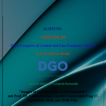
ACHTUNG
:
CEECON 26
DGO-Congress of Central and East European Studies
8.-9.10.2026 in Berlin
-----------------------------
unsere nächste Gesprächsrunde
"Images of Europe in the Czech Republic"
mit Prof. Dr. Lenka Rovna, Charles Universität Prag 17.
September 2026, um 19.00
Uhr
,