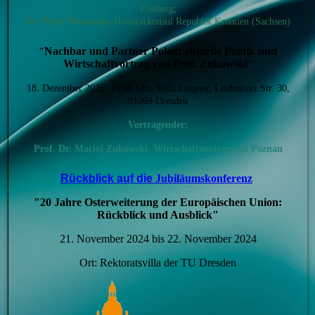
Freiberg;
Dr. Peter Neumann,
Honorarkonsul Republik Kroatien (Sachsen)
Nachbar und Partner Polen: aktuelle Politik und
"
Wirtschaftvortrag von Prof. Zukowski
"
18. Dezember 2025, 19:00 Uhr, Villa Lingner, Leubnitzer Str. 30,
01069 Dresden
Vortragender:
Prof. Dr.
Maciej Zukowski, Wirtschaftsuniversität Poznan
Rückblick auf die
Jubiläumskonferenz
"20 Jahre Osterweiterung der Europäischen Union:
Rückblick und Ausblick"
21. November 2024 bis 22. November 2024
Ort: Rektoratsvilla der TU Dresden