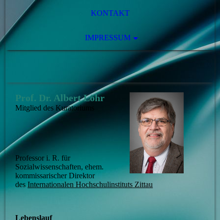
KONTAKT
IMPRESSUM
Prof. Dr. Albert Löhr
Mitglied des Kuratoriums
Professor i. R. für
Sozialwissenschaften, ehem.
k
ommissarischer Direktor
des
Internationalen Hochschulinstituts Zittau
Lebenslauf