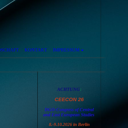
DSCHAFT
KONTAKT
IMPRESSUM
ACHTUNG
:
CEECON 26
DGO-Congress of Central
and East European Studies
8.-9.10.2026 in Berlin
erbands;