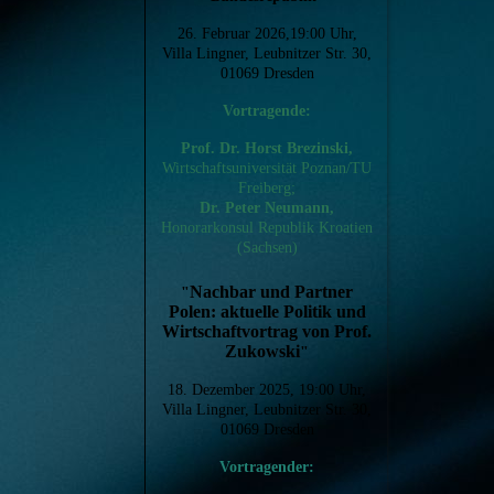
26. Februar 2026,19:00 Uhr,
Villa Lingner, Leubnitzer Str. 30,
01069 Dresden
Vortragende:
Prof. Dr. Horst Brezinski,
Wirtschaftsuniversität Poznan/TU
Freiberg;
Dr. Peter Neumann,
Honorarkonsul Republik Kroatien
(Sachsen)
Nachbar und Partner
"
Polen: aktuelle Politik und
Wirtschaftvortrag von Prof.
Zukowski
"
18. Dezember 2025, 19:00 Uhr,
Villa Lingner, Leubnitzer Str. 30,
01069 Dresden
Vortragender: