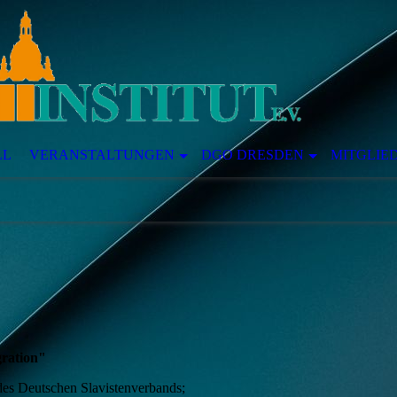
LL
VERANSTALTUNGEN
DGO DRESDEN
MITGLIE
gration"
itzender des Deutschen Slavistenv