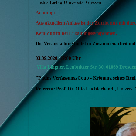
Justus-Liebig-Universität Giessen
Achtung:
Aus aktuellem Anlass ist der Zutritt nur mit durc
Kein Zutritt bei Erkältungssymptomen.
Die Veranstaltung findet in Zusammenarbeit mit 
03.09.2020, 19:00 Uhr
Villa Lingner, Leubnitzer Str. 30, 01069 Dresde
"Putins VerfassungsCoup - Krönung seines Reg
Referent: Prof. Dr. Otto Luchterhandt,
Universi