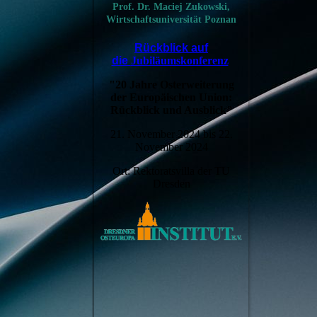
Prof. Dr.
Maciej Zukowski,
Wirtschaftsuniversität Poznan
Rückblick auf
die
Jubiläumskonferenz
"20 Jahre Osterweiterung
der Europäischen Union:
Rückblick und Ausblick"
21. November 2024 bis 22.
November 2024
Ort: Rektoratsvilla der TU
Dresden