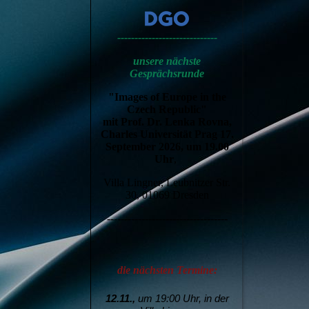
-----------------------------
unsere nächste
Gesprächsrunde
"Images of Europe in the
Czech Republic"
mit Prof. Dr. Lenka Rovna,
Charles Universität Prag 17.
September 2026, um 19.00
Uhr
,
Villa Lingner, Leubnitzer Str.
30, 01069 Dresden
-----------------------------------
die nächsten Termine:
12.11.,
um 19:00 Uhr, in der