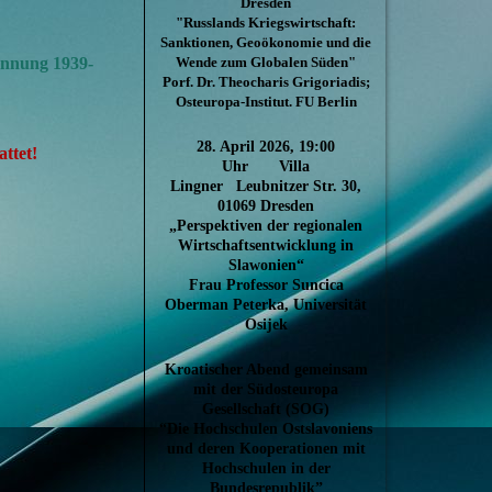
Dresden
"Russlands Kriegswirtschaft:
Sanktionen, Geoökonomie und die
Wende zum Globalen Süden"
ennung 1939-
Porf. Dr. Theocharis Grigoriadis;
Osteuropa-Institut. FU Berlin
28. April 2026, 19:00
ttet!
Uhr Villa
Lingner Leubnitzer Str. 30,
01069 Dresden
„Perspektiven der regionalen
Wirtschaftsentwicklung in
Slawonien“
Frau Professor Suncica
Oberman Peterka, Universität
Osijek
Kroatischer Abend gemeinsam
mit der Südosteuropa
Gesellschaft (SOG)
“Die Hochschulen Ostslavoniens
und deren Kooperationen mit
Hochschulen in der
Bundesrepublik”